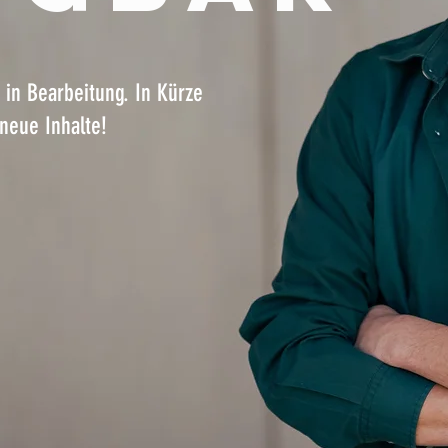
 in Bearbeitung. In Kürze
 neue Inhalte!