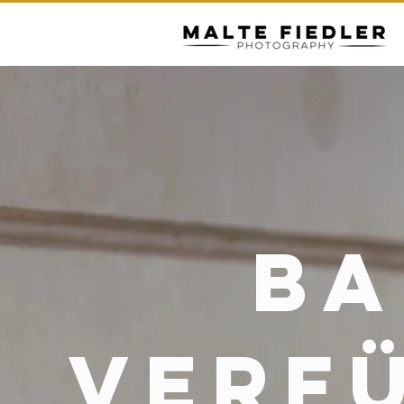
Ba
verf