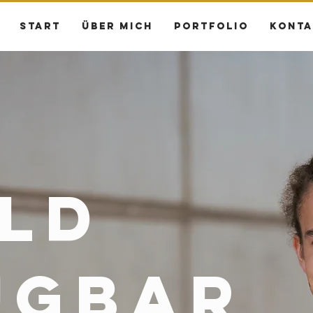
START
ÜBER MICH
PORTFOLIO
KONTA
ld
ügbar