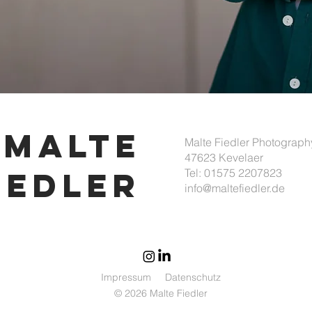
Malte
​Malte Fiedler Photograph
47623 Kevelaer
iedler
Tel: 01575 2207823
info@maltefiedler.de
Impressum
Datenschutz
© 2026 Malte Fiedler